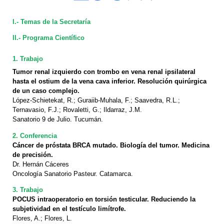
I.- Temas de la Secretaría
II.- Programa Científico
1. Trabajo
Tumor renal izquierdo con trombo en vena renal ipsilateral
hasta el ostium de la vena cava inferior. Resolución quirúrgica
de un caso complejo.
López-Schietekat, R.; Guraiib-Muhala, F.; Saavedra, R.L.;
Ternavasio, F.J.; Rovaletti, G.; Ildarraz, J.M.
Sanatorio 9 de Julio. Tucumán.
2. Conferencia
Cáncer de próstata BRCA mutado. Biología del tumor. Medicina
de precisión.
Dr. Hernán Cáceres
Oncología Sanatorio Pasteur. Catamarca.
3. Trabajo
POCUS intraoperatorio en torsión testicular. Reduciendo la
subjetividad en el testículo limítrofe.
Flores, A.; Flores, L.