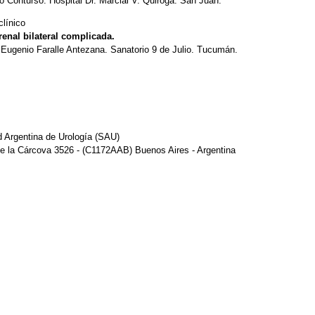
o Conturso. Hospital Dr. Marcial V. Quiroga. San Juan.
clínico
 renal bilateral complicada.
 Eugenio Faralle Antezana. Sanatorio 9 de Julio. Tucumán.
 Argentina de Urología (SAU)
e la Cárcova 3526 - (C1172AAB) Buenos Aires - Argentina