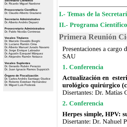
Secretario Científico
Dr. Ricardo Miguel Nardone
Prosecretario Científico
I.- Temas de la Secretar
Dr. Claudio Alberto Graziano
Secretario Administrativo
Dr. Alberto Andrés Deparci
II.- Programa Científic
Prosecretario Administrativo
Dr. Pablo Nicolás Contreras
Primera Reunión Cie
Vocales Titulares
Dr. Marcelo Osvaldo Borghi
Dr. Luciano Ramón Cima
Presentaciones a cargo d
Dr. Alberto Manuel Jurado Navarro
Dr. Jorge Enrique Labrador
Dr. Agustín Ezequiel Márquez
SAU
Dr. Alejandro Ramón Nolazco
Vocales Suplentes
1. Conferencia
Dr. Gerardo Rubén Perazzo
Dr. Juan Ignacio Ramos Suppicich
Órgano de Fiscalización
Actualización en esteri
Dr. Carlos Andrés Santiago Giudice
Dr. Roberto Esteban Hernández
urológico quirúrgico (
Dr. Miguel Luis Podestá
Disertantes: Dr. Matías 
2. Conferencia
Herpes simple, HPV: su
Disertante: Dr. Nahuel 