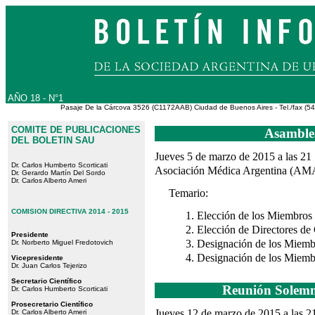
AÑO 18 - N°1
Pasaje De la Cárcova 3526 (C1172AAB) Ciudad de Buenos Aires - Tel./fax (54
COMITE DE PUBLICACIONES
Asamble
DEL BOLETIN SAU
Jueves 5 de marzo de 2015 a las 21
Dr. Carlos Humberto Scorticati
Asociación Médica Argentina (AMA)
Dr. Gerardo Martín Del Sordo
Dr. Carlos Alberto Ameri
Temario:
COMISION DIRECTIVA 2014 - 2015
Elección de los Miembros 
Elección de Directores de
Presidente
Designación de los Miembr
Dr. Norberto Miguel Fredotovich
Designación de los Miemb
Vicepresidente
Dr. Juan Carlos Tejerizo
Secretario Científico
Reunión Solemn
Dr. Carlos Humberto Scorticati
Prosecretario Científico
Jueves 12 de marzo de 2015 a las 2
Dr. Carlos Alberto Ameri