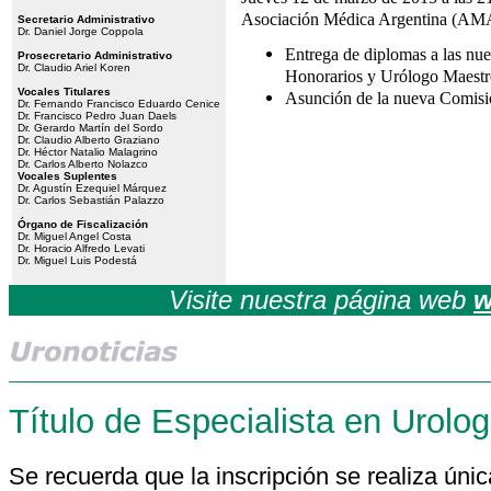
Asociación Médica Argentina (AMA)
Secretario Administrativo
Dr. Daniel Jorge Coppola
Entrega de diplomas a las nu
Prosecretario Administrativo
Dr. Claudio Ariel Koren
Honorarios y Urólogo Maestr
Vocales Titulares
Asunción de la nueva Comisi
Dr. Fernando Francisco Eduardo Cenice
Dr. Francisco Pedro Juan Daels
Dr. Gerardo Martín del Sordo
Dr. Claudio Alberto Graziano
Dr. Héctor Natalio Malagrino
Dr. Carlos Alberto Nolazco
Vocales Suplentes
Dr. Agustín Ezequiel Márquez
Dr. Carlos Sebastián Palazzo
Órgano de Fiscalización
Dr. Miguel Angel Costa
Dr. Horacio Alfredo Levati
Dr. Miguel Luis Podestá
Visite nuestra
página web
w
Título de Especialista en Urolog
Se recuerda que la inscripción se realiza úni