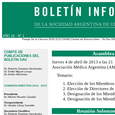
AÑO 16 - N° 1
Pasaje De la Cárcova 3526 (C1172AAB) Ciudad de Buenos Aires - Tel./fax (54
COMITE DE
Asamblea 
PUBLICACIONES DEL
BOLETIN SAU
Jueves 4 de abril de 2013 a las 21
Asociación Médica Argentina (AMA
Dr. Roberto Esteban Hernández
Dr. Emilio Miguel Longo
Temario:
Dr. Adrián Momesso
Elección de los Miembros 
COMISION DIRECTIVA 2012 - 2013
Elección de Directores de
Designación de los Miembr
Presidente
Dr. Alberto Ricardo Casabé
Designación de los Miemb
Vicepresidente
Dr. Ubaldo César Iturralde
Reunión Solemne
Secretario Científico
Dr. Roberto Esteban Hernández