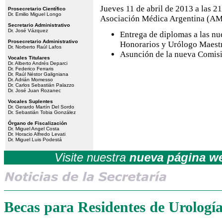
Jueves 11 de abril de 2013 a las 21
Prosecretario Científico
Dr. Emilio Miguel Longo
Asociación Médica Argentina (AMA
Secretario Administrativo
Dr. José Vázquez
Entrega de diplomas a las nu
Prosecretario Administrativo
Honorarios y Urólogo Maest
Dr. Norberto Raúl Lafos
Asunción de la nueva Comisi
Vocales Titulares
Dr. Alberto Andrés Deparci
Dr. Federico Ferraris
Dr. Raúl Néstor Galigniana
Dr. Adrián Momesso
Dr. Carlos Sebastián Palazzo
Dr. José Juan Rozanec
Vocales Suplentes
Dr. Gerardo Martín Del Sordo
Dr. Sebastián Tobia González
Órgano de Fiscalización
Dr. Miguel Angel Costa
Dr. Horacio Alfredo Levati
Dr. Miguel Luis Podestá
Visite nuestra
nueva página 
Becas para Residentes de Urología