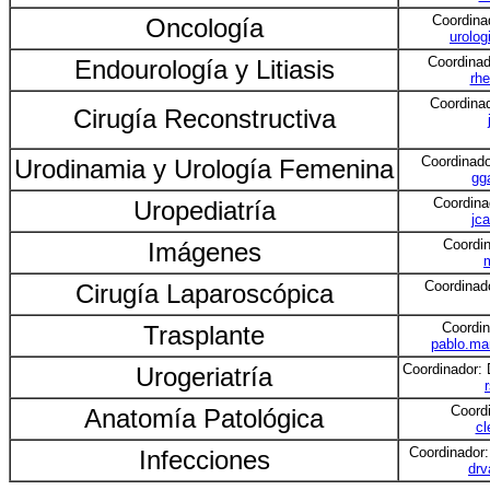
Coordina
Oncología
urolo
Coordina
Endourología y Litiasis
rh
Coordinad
Cirugía Reconstructiva
Coordinad
Urodinamia y Urología Femenina
gg
Coordin
Uropediatría
jc
Coordi
Imágenes
Coordinad
Cirugía Laparoscópica
Coordi
Trasplante
pablo.mar
Coordinador:
Urogeriatría
Coord
Anatomía Patológica
cl
Coordinador
Infecciones
drv