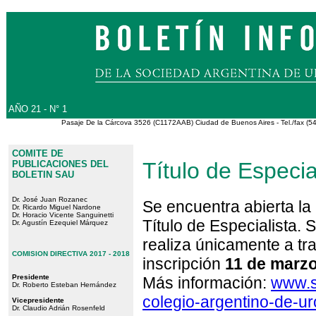
AÑO 21 - N° 1
Pasaje De la Cárcova 3526 (C1172AAB) Ciudad de Buenos Aires - Tel./fax (5
COMITE DE
Título de Especia
PUBLICACIONES DEL
BOLETIN SAU
Dr. José Juan Rozanec
Se encuentra abierta la i
Dr. Ricardo Miguel Nardone
Dr. Horacio Vicente Sanguinetti
Título de Especialista. 
Dr. Agustín Ezequiel Márquez
realiza únicamente a tr
COMISION DIRECTIVA 2017 - 2018
inscripción
11 de marz
Presidente
Más información:
www.s
Dr. Roberto Esteban Hernández
colegio-argentino-de-u
Vicepresidente
Dr. Claudio Adrián Rosenfeld