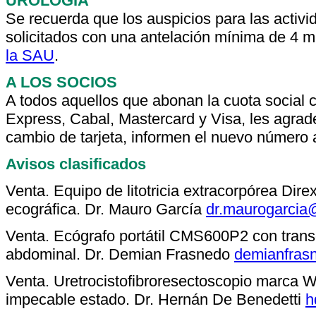
UROLOGIA
Se recuerda que los auspicios para las activi
solicitados con una antelación mínima de 4 
la SAU
.
A LOS SOCIOS
A todos aquellos que abonan la cuota social c
Express, Cabal, Mastercard y Visa, les agrad
cambio de tarjeta, informen el nuevo número a
Avisos clasificados
Venta. Equipo de litotricia extracorpórea Di
ecográfica. Dr. Mauro García
dr.maurogarcia
Venta. Ecógrafo portátil CMS600P2 con transd
abdominal. Dr. Demian Frasnedo
demianfras
Venta. Uretrocistofibroresectoscopio marca W
impecable estado. Dr. Hernán De Benedetti
h