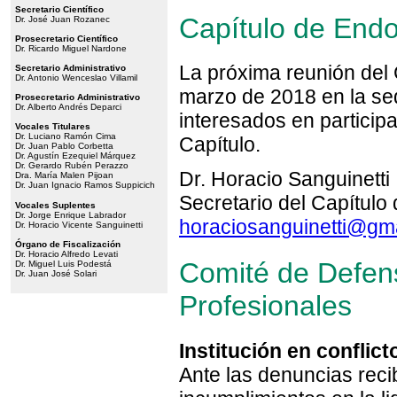
Secretario Científico
Capítulo de Endou
Dr. José Juan Rozanec
Prosecretario Científico
Dr. Ricardo Miguel Nardone
La próxima reunión del C
Secretario Administrativo
Dr. Antonio Wenceslao Villamil
marzo de 2018 en la sed
Prosecretario Administrativo
Dr. Alberto Andrés Deparci
interesados en particip
Vocales Titulares
Dr. Luciano Ramón Cima
Capítulo.
Dr. Juan Pablo Corbetta
Dr. Agustín Ezequiel Márquez
Dr. Gerardo Rubén Perazzo
Dr. Horacio Sanguinetti
Dra. María Malen Pijoan
Dr. Juan Ignacio Ramos Suppicich
Secretario del Capítulo 
Vocales Suplentes
Dr. Jorge Enrique Labrador
horaciosanguinetti@gm
Dr. Horacio Vicente Sanguinetti
Órgano de Fiscalización
Dr. Horacio Alfredo Levati
Comité de Defens
Dr. Miguel Luis Podestá
Dr. Juan José Solari
Profesionales
Institución en conflict
Ante las denuncias reci