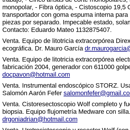
monopolar, - Fibra óptica, - Cistoscopio 19,5 C
transportador con goma espuma interna para 
piezas por separado. Impecable estado, sola
Contacto: Eduardo Mateo 1132875407.
Venta. Equipo de litotricia extracorpórea Di
ecográfica. Dr. Mauro García
dr.maurogarcia
Venta. Equipo de litotricia extracorpórea elec
fabricación 2004, generador con 611000 gol
docpavon@hotmail.com
Venta. Instrumental endoscópico STORZ. Usa
Salomón Aarón Fefer
salomonfefer@gmail.c
Venta. Cistoresectoscopio Wolf completo y fu
biopsia. Equipo flujometría Medware con silla
drgoniadrian@hotmail.com