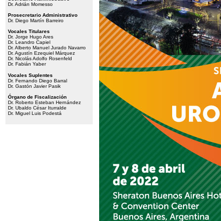
Dr. Adrián Momesso
Prosecretario Administrativo
Dr. Diego Martín Barreiro
Vocales Titulares
Dr. Jorge Hugo Ares
Dr. Leandro Capiel
Dr. Alberto Manuel Jurado Navarro
Dr. Agustín Ezequiel Márquez
Dr. Nicolás Adolfo Rosenfeld
Dr. Fabián Yaber
Vocales Suplentes
Dr. Fernando Diego Barral
Dr. Gastón Javier Pasik
Órgano de Fiscalización
Dr. Roberto Esteban Hernández
Dr. Ubaldo César Iturralde
Dr. Miguel Luis Podestá