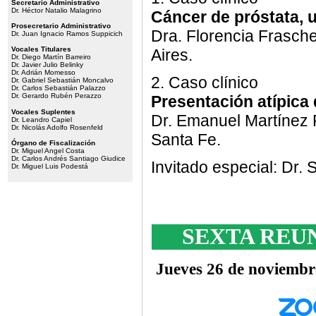
Secretario Administrativo
Dr. Héctor Natalio Malagrino
Cáncer de próstata, 
Prosecretario Administrativo
Dra. Florencia Frasche
Dr. Juan Ignacio Ramos Suppicich
Vocales Titulares
Aires.
Dr. Diego Martín Barreiro
Dr. Javier Julio Belinky
Dr. Adrián Momesso
2. Caso clínico
Dr. Gabriel Sebastián Moncalvo
Dr. Carlos Sebastián Palazzo
Dr. Gerardo Rubén Perazzo
Presentación atípica 
Vocales Suplentes
Dr. Emanuel Martínez 
Dr. Leandro Capiel
Dr. Nicolás Adolfo Rosenfeld
Santa Fe.
Órgano de Fiscalización
Dr. Miguel Angel Costa
Dr. Carlos Andrés Santiago Giudice
Invitado especial: Dr. 
Dr. Miguel Luis Podestá
SEXTA REU
Jueves 26 de noviembre