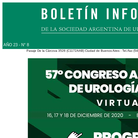
AÑO 23 - N° 8
Pasaje De la Cárcova 3526 (C1172AAB) Ciudad de Buenos Aires - Tel./fax (54