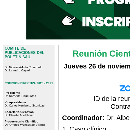
COMITE DE
Reunión Cient
PUBLICACIONES DEL
BOLETIN SAU
Jueves 26 de noviem
Dr. Nicolás Adolfo Rosenfeld
Dr. Leandro Capiel
COMISION DIRECTIVA 2020 - 2021
Presidente
Dr. Norberto Raúl Lafos
ID de la re
Vicepresidente
Contr
Dr. Carlos Humberto Scorticati
Secretario Científico
Dr. Claudio Ariel Koren
Coordinador:
Dr. Albe
Prosecretario Científico
Dr. Antonio Wenceslao Villamil
1. Caso clínico